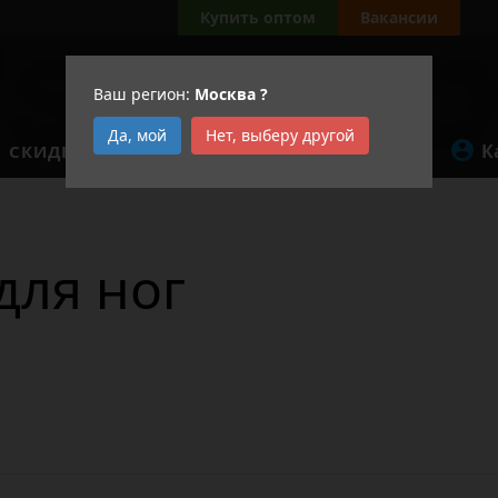
Купить оптом
Вакансии
Ваш регион:
Москва
?
Да, мой
Нет, выберу другой
К
СКИДКИ
АКЦИИ
для ног