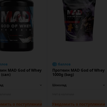
ллов
баллов
еин MAD God of Whey
Протеин MAD God of Whey
 (can)
1000g (bag)
наличии
Нет в наличии
омить
о поступлении
Уведомить
о поступлении