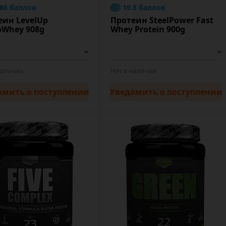
.86 баллов
19.8 баллов
еин LevelUp
Протеин SteelPower Fast
oWhey 908g
Whey Protein 900g
наличии
Нет в наличии
омить
о поступлении
Уведомить
о поступлении