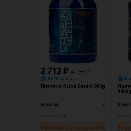
2 712 ₽
3 190 ₽
54.24 баллов
ба
Протеин RLine Casein 900g
Прот
1000g
Нет в наличии
Нет в 
Уведомить
о поступлении
Увед