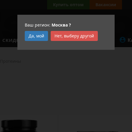
Купить оптом
Вакансии
Ваш регион:
Москва
?
Да, мой
Нет, выберу другой
К
СКИДКИ
АКЦИИ
Протеины