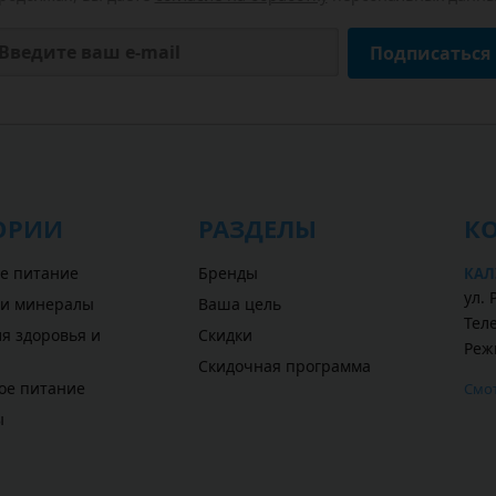
Подписаться
ОРИИ
РАЗДЕЛЫ
К
е питание
Бренды
КАЛ
ул. 
 и минералы
Ваша цель
Теле
я здоровья и
Скидки
Реж
Скидочная программа
ое питание
Смот
ы