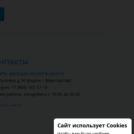
ОНТАКТЫ
УГА, МАГАЗИН 2SCOOP В КАЛУГЕ
Рылеева д.34 (рядом с Военторгом)
фон: +7 (964) 145-37-18
им работы: ежедневно с 10:00 до 20:00
реть всё (1)
Сайт использует Cookies
Чтобы вам было удобнее