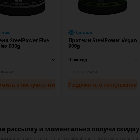
ллов
баллов
ин SteelPower Five
Протеин SteelPower Vegan
lex 900g
900g
наличии
Нет в наличии
омить
о поступлении
Уведомить
о поступлении
а рассылку и моментально получи скидку 
родолжая, вы даете
согласие на обработку
персональных данны