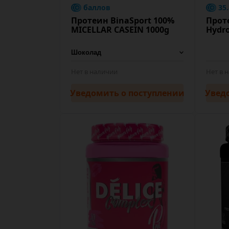
баллов
35
Протеин BinaSport 100%
Прот
MICELLAR CASEIN 1000g
Hydr
Нет в наличии
Нет в 
Уведомить
о поступлении
Увед