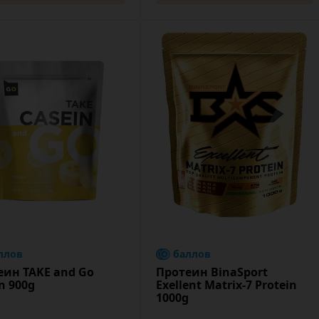
ллов
баллов
еин TAKE and Go
Протеин BinaSport
n 900g
Exellent Matrix-7 Protein
1000g