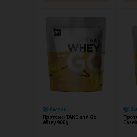
баллов
ба
Протеин TAKE and Go
Прот
Whey 900g
Casei