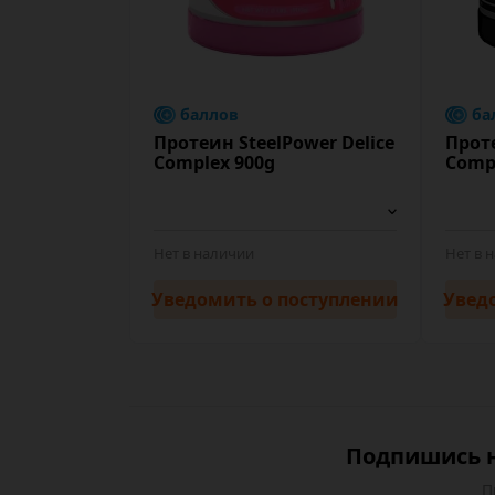
баллов
ба
Протеин SteelPower Delice
Проте
Complex 900g
Comp
Нет в наличии
Нет в 
Уведомить
о поступлении
Увед
Подпишись н
П