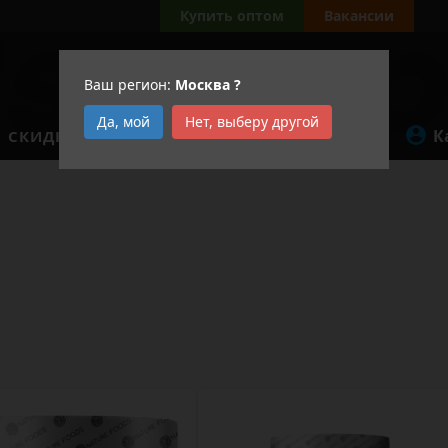
Купить оптом
Вакансии
Ваш регион:
Москва
?
Да, мой
Нет, выберу другой
К
СКИДКИ
АКЦИИ