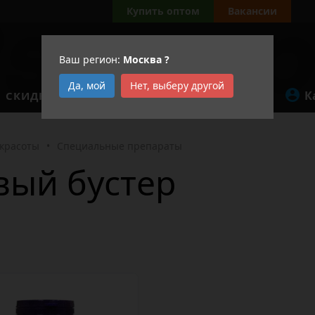
Купить оптом
Вакансии
Ваш регион:
Москва
?
Да, мой
Нет, выберу другой
К
СКИДКИ
АКЦИИ
 красоты
•
Специальные препараты
вый бустер