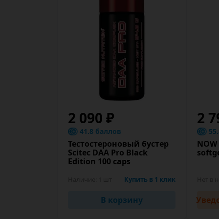
2 090 ₽
2 7
41.8 баллов
55
Тестостероновый бустер
NOW P
Scitec DAA Pro Black
softg
Edition 100 caps
Наличие:
1 шт
Купить в 1 клик
Нет в 
В корзину
Увед