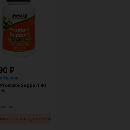
90 ₽
.8 баллов
rostate Support 90
els
наличии
омить
о поступлении